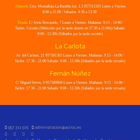
Almacén:
Ctra. Montalbán-La Rambla km. 1.5 957311505 Lunes a Viernes
8:00 a 21:00 / Sábados: 8:30 a 13:30
Tienda:
C/ Jesús Rescatado, 7 Lunes a Viernes: Mañanas: 9:15 - 14:00 /
Tardes: Cerrado (Miércoles por la tarde abierto de 17:30 a 21:00h) Sábado:
9:00 - 13:30h (Sábados por la tarde cerrado)
La Carlota
Av. del Carmen, 21 957301303 Lunes a Viernes: Mañanas: 9:15 - 14:00 /
Tardes: 17:30 - 21:00 Sábado: 9:00 - 13:30h (Sábados por la tarde cerrado)
Fernán Núñez
C/ Miguel Servet, 9 957380604 Lunes a Viernes: Mañanas: 9:15 - 14:00 /
Tardes: 17:30 - 21:00 Sábado: 9:00 - 13:30h (Sábados por la tarde cerrado)
957 311 505
administracion@acrioc.es