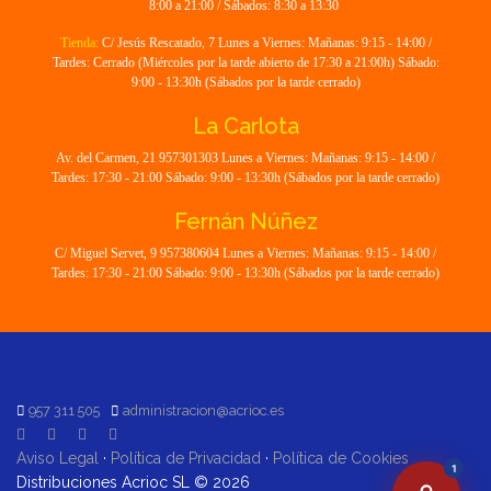
8:00 a 21:00 / Sábados: 8:30 a 13:30
Tienda:
C/ Jesús Rescatado, 7 Lunes a Viernes: Mañanas: 9:15 - 14:00 /
Tardes: Cerrado (Miércoles por la tarde abierto de 17:30 a 21:00h) Sábado:
9:00 - 13:30h (Sábados por la tarde cerrado)
La Carlota
Av. del Carmen, 21 957301303 Lunes a Viernes: Mañanas: 9:15 - 14:00 /
Tardes: 17:30 - 21:00 Sábado: 9:00 - 13:30h (Sábados por la tarde cerrado)
Fernán Núñez
C/ Miguel Servet, 9 957380604 Lunes a Viernes: Mañanas: 9:15 - 14:00 /
Tardes: 17:30 - 21:00 Sábado: 9:00 - 13:30h (Sábados por la tarde cerrado)
957 311 505
administracion@acrioc.es
Aviso Legal
·
Política de Privacidad
·
Política de Cookies
1
Distribuciones Acrioc SL © 2026