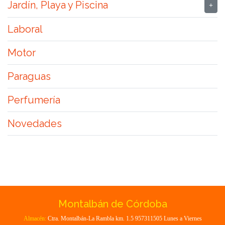
Jardín, Playa y Piscina
Laboral
Motor
Paraguas
Perfumería
Novedades
Montalbán de Córdoba
Almacén:
Ctra. Montalbán-La Rambla km. 1.5 957311505 Lunes a Viernes