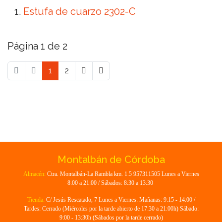
Estufa de cuarzo 2302-C
Página 1 de 2
1
2
Montalbán de Córdoba
Almacén:
Ctra. Montalbán-La Rambla km. 1.5 957311505 Lunes a Viernes
8:00 a 21:00 / Sábados: 8:30 a 13:30
Tienda:
C/ Jesús Rescatado, 7 Lunes a Viernes: Mañanas: 9:15 - 14:00 /
Tardes: Cerrado (Miércoles por la tarde abierto de 17:30 a 21:00h) Sábado:
9:00 - 13:30h (Sábados por la tarde cerrado)