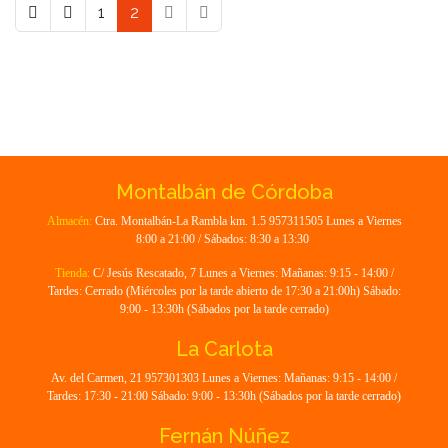
1
2
Montalbán de Córdoba
Almacén:
Ctra. Montalbán-La Rambla km. 1.5 957311505 Lunes a Viernes
8:00 a 21:00 / Sábados: 8:30 a 13:30
Tienda:
C/ Jesús Rescatado, 7 Lunes a Viernes: Mañanas: 9:15 - 14:00 /
Tardes: Cerrado (Miércoles por la tarde abierto de 17:30 a 21:00h) Sábado:
9:00 - 13:30h (Sábados por la tarde cerrado)
La Carlota
Av. del Carmen, 21 957301303 Lunes a Viernes: Mañanas: 9:15 - 14:00 /
Tardes: 17:30 - 21:00 Sábado: 9:00 - 13:30h (Sábados por la tarde cerrado)
Fernán Núñez