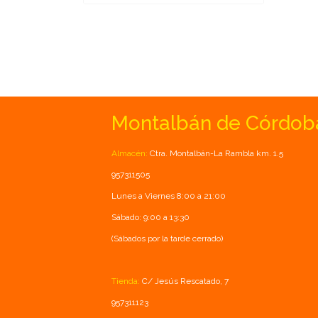
Montalbán de Córdob
Almacén:
Ctra. Montalbán-La Rambla km. 1.5
957311505
Lunes a Viernes 8:00 a 21:00
Sábado: 9:00 a 13:30
(Sábados por la tarde cerrado)
Tienda:
C/ Jesús Rescatado, 7
957311123