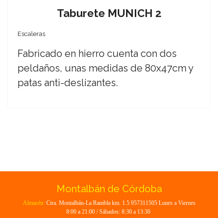
Taburete MUNICH 2
Escaleras
Fabricado en hierro cuenta con dos
peldaños, unas medidas de 80x47cm y
patas anti-deslizantes.
Montalbán de Córdoba
Almacén:
Ctra. Montalbán-La Rambla km. 1.5 957311505 Lunes a Viernes
8:00 a 21:00 / Sábados: 8:30 a 13:30