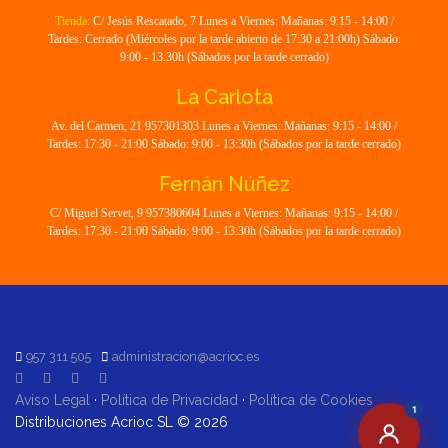
Tienda:
C/ Jesús Rescatado, 7 Lunes a Viernes: Mañanas: 9:15 - 14:00 /
Tardes: Cerrado (Miércoles por la tarde abierto de 17:30 a 21:00h) Sábado:
9:00 - 13:30h (Sábados por la tarde cerrado)
La Carlota
Av. del Carmen, 21 957301303 Lunes a Viernes: Mañanas: 9:15 - 14:00 /
Tardes: 17:30 - 21:00 Sábado: 9:00 - 13:30h (Sábados por la tarde cerrado)
Fernán Núñez
C/ Miguel Servet, 9 957380604 Lunes a Viernes: Mañanas: 9:15 - 14:00 /
Tardes: 17:30 - 21:00 Sábado: 9:00 - 13:30h (Sábados por la tarde cerrado)
957 311 505
administracion@acrioc.es
Aviso Legal
·
Política de Privacidad
·
Política de Cookies
1
Distribuciones Acrioc SL © 2026