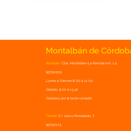
Montalbán de Córdob
Almacén:
Ctra. Montalbán-La Rambla km. 1.5
957311505
Lunes a Viernes 8:00 a 21:00
Sábado: 9:00 a 13:30
(Sábados por la tarde cerrado)
Tienda:
C/ Jesús Rescatado, 7
957311123