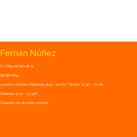
Fernán Núñez
C/ Miguel Servet, 9
957380604
Lunes a Viernes: Mañanas: 9:15 - 14:00 / Tardes: 17:30 - 21:00
Sábados: 9:00 - 13:30h
(Sábados por la tarde cerrado)