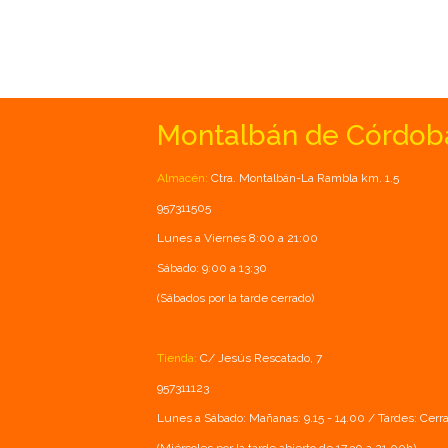
Montalbán de Córdob
Almacén:
Ctra. Montalbán-La Rambla km. 1.5
957311505
Lunes a Viernes 8:00 a 21:00
Sábado: 9:00 a 13:30
(Sábados por la tarde cerrado)
Tienda:
C/ Jesús Rescatado, 7
957311123
Lunes a Sábado: Mañanas: 9.15 - 14.00 / Tardes: Cerr