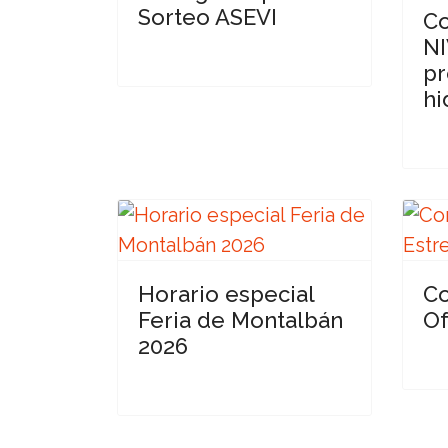
Sorteo ASEVI
Co
NI
pr
hi
Horario especial
Co
Feria de Montalbán
Of
2026