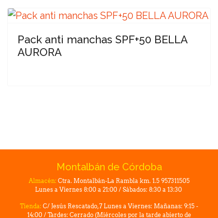
Pack anti manchas SPF+50 BELLA
AURORA
Montalbán de Córdoba
Almacén:
Ctra. Montalbán-La Rambla km. 1.5 957311505
Lunes a Viernes 8:00 a 21:00 / Sábados: 8:30 a 13:30
Tienda:
C/ Jesús Rescatado, 7 Lunes a Viernes: Mañanas: 9:15 -
14:00 / Tardes: Cerrado (Miércoles por la tarde abierto de