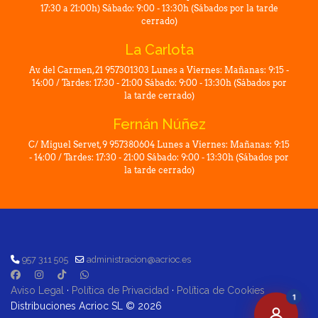
17:30 a 21:00h) Sábado: 9:00 - 13:30h (Sábados por la tarde
cerrado)
La Carlota
Av. del Carmen, 21 957301303 Lunes a Viernes: Mañanas: 9:15 -
14:00 / Tardes: 17:30 - 21:00 Sábado: 9:00 - 13:30h (Sábados por
la tarde cerrado)
Fernán Núñez
C/ Miguel Servet, 9 957380604 Lunes a Viernes: Mañanas: 9:15
- 14:00 / Tardes: 17:30 - 21:00 Sábado: 9:00 - 13:30h (Sábados por
la tarde cerrado)
957 311 505
administracion@acrioc.es
Aviso Legal
·
Política de Privacidad
·
Política de Cookies
1
Distribuciones Acrioc SL © 2026