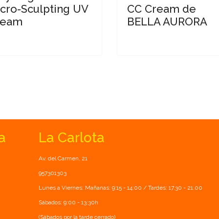
cro-Sculpting UV
CC Cream de
ream
BELLA AURORA
a
La Carlota
Av. del Carmen, 21
957301303
Lunes a Viernes: Mañanas: 9:15 - 14:00 / Tardes: 17.30 - 21.00
Sábados: 9:00 - 13:30h
(Sábados por la tarde cerrado)