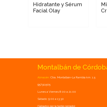
Hidratante y Sérum
Mi
Facial Olay
C
Montalbán de Córdob
Almacén:
Ctra. Montalbán-La Rambla km. 1.5
957311505
Lunes a Viernes 8:00 a 21:00
Sábado: 9:00 a 13:30
(Sábados por la tarde cerrado)