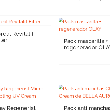
oréal Revitalif
ller
Pack mascarilla +
regenerador OLA
ay Regenerist
Pack anti mancha