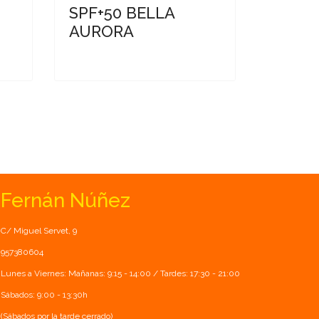
SPF+50 BELLA
AURORA
Fernán Núñez
C/ Miguel Servet, 9
957380604
Lunes a Viernes: Mañanas: 9:15 - 14:00 / Tardes: 17:30 - 21:00
Sábados: 9:00 - 13:30h
(Sábados por la tarde cerrado)