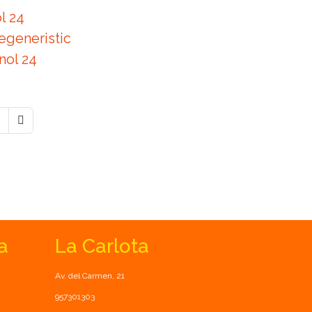
l 24
egeneristic
nol 24
a
La Carlota
Av. del Carmen, 21
957301303