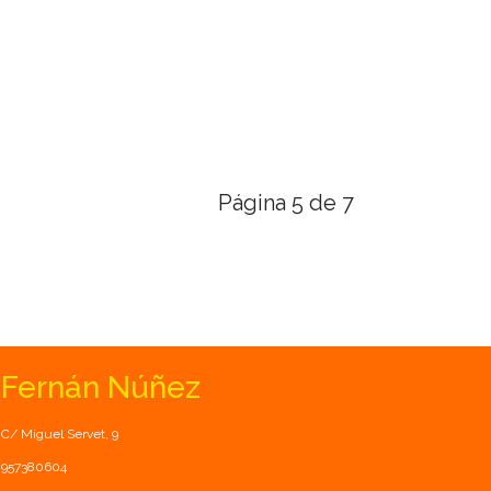
Página 5 de 7
Fernán Núñez
C/ Miguel Servet, 9
957380604