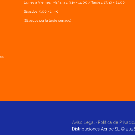
Lunes a Viernes: Mañanas: 9:15 - 14:00 / Tardes: 17.30 - 21.00
Sábados: 9:00 - 13:30h
(Sábados por la tarde cerrado)
ado
Aviso Legal
·
Política de Privaci
Distribuciones Acrioc SL © 202