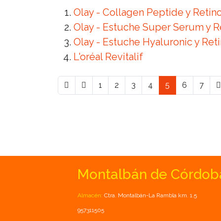
Olay - Collagen Peptide y Retino
Olay - Estuche Super Serum y R
Olay - Estuche Hyaluronic y Reti
L'oréal Revitalif
1
2
3
4
5
6
7
Montalbán de Córdob
Almacén:
Ctra. Montalbán-La Rambla km. 1.5
957311505