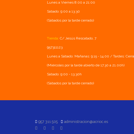
Lunes a Viernes 8:00 a 21:00
Sábado: 9:00 a 13:30
(Sábados por la tarde cerrado)
Tienda:
C/ Jesús Rescatado, 7
957311123
Lunes a Sábado: Mañanas: 9.15 - 14.00 / Tardes: Cerr
(Miércoles por la tarde abierto de 17.30 a 21.00h)
Sábado: 9:00 - 13:30h
(Sábados por la tarde cerrado)
957 311 505
administracion@acrioc.es