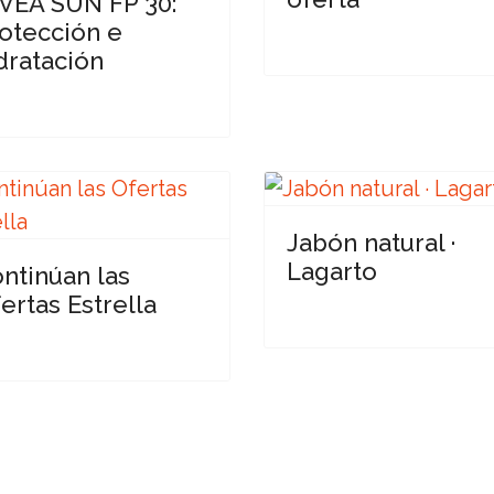
VEA SUN FP 30:
otección e
dratación
Jabón natural ·
Lagarto
ntinúan las
ertas Estrella