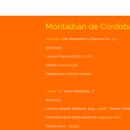
Montalbán de Córdob
Almacén:
Ctra. Montalbán-La Rambla km. 1.5
957311505
Lunes a Viernes 8:00 a 21:00
Sábado: 9:00 a 13:30
(Sábados por la tarde cerrado)
Tienda:
C/ Jesús Rescatado, 7
957311123
Lunes a Sábado: Mañanas: 9.15 - 14.00 / Tardes: Cerr
(Miércoles por la tarde abierto de 17.30 a 21.00h)
Sábado: 9:00 - 13:30h