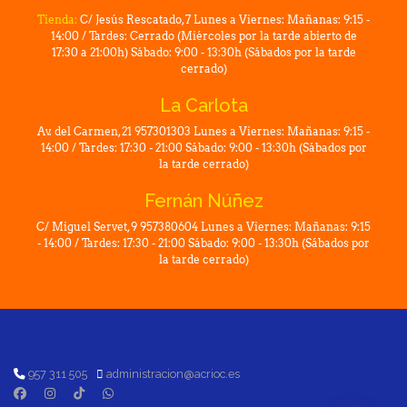
Tienda:
C/ Jesús Rescatado, 7 Lunes a Viernes: Mañanas: 9:15 -
14:00 / Tardes: Cerrado (Miércoles por la tarde abierto de
17:30 a 21:00h) Sábado: 9:00 - 13:30h (Sábados por la tarde
cerrado)
La Carlota
Av. del Carmen, 21 957301303 Lunes a Viernes: Mañanas: 9:15 -
14:00 / Tardes: 17:30 - 21:00 Sábado: 9:00 - 13:30h (Sábados por
la tarde cerrado)
Fernán Núñez
C/ Miguel Servet, 9 957380604 Lunes a Viernes: Mañanas: 9:15
- 14:00 / Tardes: 17:30 - 21:00 Sábado: 9:00 - 13:30h (Sábados por
la tarde cerrado)
957 311 505
administracion@acrioc.es