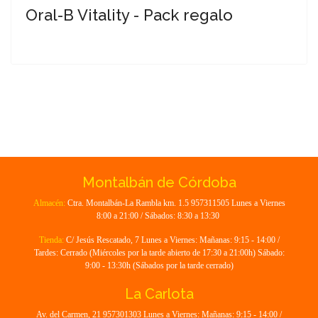
Oral-B Vitality - Pack regalo
Montalbán de Córdoba
Almacén:
Ctra. Montalbán-La Rambla km. 1.5 957311505 Lunes a Viernes
8:00 a 21:00 / Sábados: 8:30 a 13:30
Tienda:
C/ Jesús Rescatado, 7 Lunes a Viernes: Mañanas: 9:15 - 14:00 /
Tardes: Cerrado (Miércoles por la tarde abierto de 17:30 a 21:00h) Sábado:
9:00 - 13:30h (Sábados por la tarde cerrado)
La Carlota
Av. del Carmen, 21 957301303 Lunes a Viernes: Mañanas: 9:15 - 14:00 /