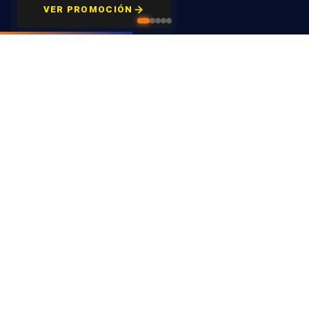
Fernán-
VER PROMOCIÓN
VER ESTABLECIMIENTOS
Núñez · C/
Miguel
Servet, 9
Montalbán
· Tienda y
Almacén