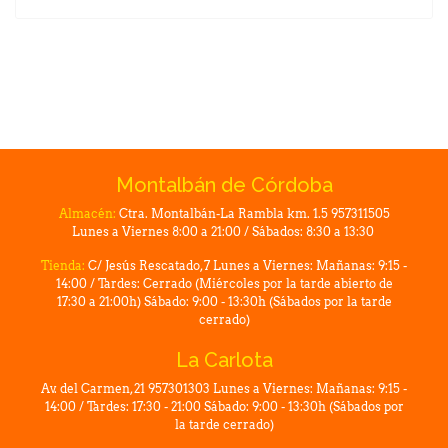
Montalbán de Córdoba
Almacén:
Ctra. Montalbán-La Rambla km. 1.5 957311505
Lunes a Viernes 8:00 a 21:00 / Sábados: 8:30 a 13:30
Tienda:
C/ Jesús Rescatado, 7 Lunes a Viernes: Mañanas: 9:15 -
14:00 / Tardes: Cerrado (Miércoles por la tarde abierto de
17:30 a 21:00h) Sábado: 9:00 - 13:30h (Sábados por la tarde
cerrado)
La Carlota
Av. del Carmen, 21 957301303 Lunes a Viernes: Mañanas: 9:15 -
14:00 / Tardes: 17:30 - 21:00 Sábado: 9:00 - 13:30h (Sábados por
la tarde cerrado)