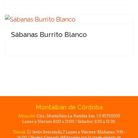
Sábanas Burrito Blanco
Montalbán de Córdoba
Almacén:
Ctra. Montalbán-La Rambla km. 1.5 957311505
Lunes a Viernes 8:00 a 21:00 / Sábados: 8:30 a 13:30
Tienda:
C/ Jesús Rescatado, 7 Lunes a Viernes: Mañanas: 9:15 -
14:00 / Tardes: Cerrado (Miércoles por la tarde abierto de