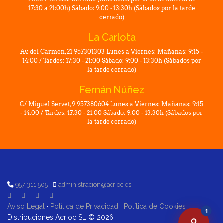
17:30 a 21:00h) Sábado: 9:00 - 13:30h (Sábados por la tarde
cerrado)
La Carlota
Av. del Carmen, 21 957301303 Lunes a Viernes: Mañanas: 9:15 -
14:00 / Tardes: 17:30 - 21:00 Sábado: 9:00 - 13:30h (Sábados por
la tarde cerrado)
Fernán Núñez
C/ Miguel Servet, 9 957380604 Lunes a Viernes: Mañanas: 9:15
- 14:00 / Tardes: 17:30 - 21:00 Sábado: 9:00 - 13:30h (Sábados por
la tarde cerrado)
957 311 505
administracion@acrioc.es
Aviso Legal
·
Política de Privacidad
·
Política de Cookies
1
Distribuciones Acrioc SL © 2026