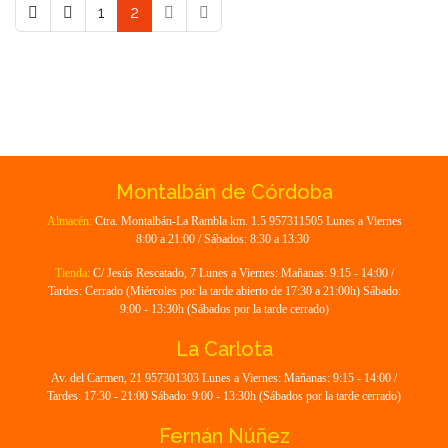
1
2
Montalbán de Córdoba
Almacén:
Ctra. Montalbán-La Rambla km. 1.5 957311505 Lunes a Viernes
8:00 a 21:00 / Sábados: 8:30 a 13:30
Tienda:
C/ Jesús Rescatado, 7 Lunes a Viernes: Mañanas: 9:15 - 14:00 /
Tardes: Cerrado (Miércoles por la tarde abierto de 17:30 a 21:00h) Sábado:
9:00 - 13:30h (Sábados por la tarde cerrado)
La Carlota
Av. del Carmen, 21 957301303 Lunes a Viernes: Mañanas: 9:15 - 14:00 /
Tardes: 17:30 - 21:00 Sábado: 9:00 - 13:30h (Sábados por la tarde cerrado)
Fernán Núñez