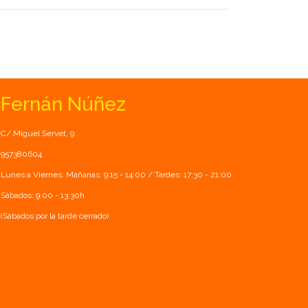
Fernán Núñez
C/ Miguel Servet, 9
957380604
Lunes a Viernes: Mañanas: 9:15 - 14:00 / Tardes: 17:30 - 21:00
Sábados: 9:00 - 13:30h
(Sábados por la tarde cerrado)