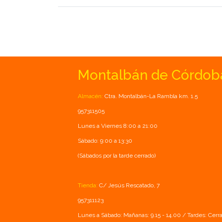
Montalbán de Córdob
Almacén:
Ctra. Montalbán-La Rambla km. 1.5
957311505
Lunes a Viernes 8:00 a 21:00
Sábado: 9:00 a 13:30
(Sábados por la tarde cerrado)
Tienda:
C/ Jesús Rescatado, 7
957311123
Lunes a Sábado: Mañanas: 9.15 - 14.00 / Tardes: Cerr