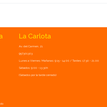
a
La Carlota
Av. del Carmen, 21
957301303
Lunes a Viernes: Mañanas: 9:15 - 14:00 / Tardes: 17.30 - 21.00
Sábados: 9:00 - 13:30h
(Sábados por la tarde cerrado)
ado