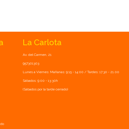
a
La Carlota
Av. del Carmen, 21
957301303
Lunes a Viernes: Mañanas: 9:15 - 14:00 / Tardes: 17.30 - 21.00
Sábados: 9:00 - 13:30h
(Sábados por la tarde cerrado)
ado