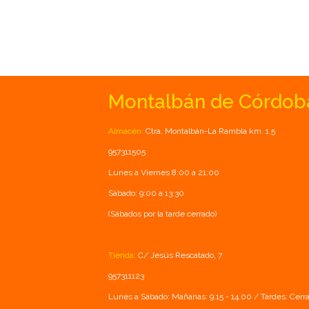
Montalbán de Córdob
Almacén:
Ctra. Montalbán-La Rambla km. 1.5
957311505
Lunes a Viernes 8:00 a 21:00
Sábado: 9:00 a 13:30
(Sábados por la tarde cerrado)
Tienda:
C/ Jesús Rescatado, 7
957311123
Lunes a Sábado: Mañanas: 9.15 - 14.00 / Tardes: Cerr