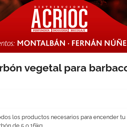
rbón vegetal para barbac
s todos los productos necesarios para encender t
rbón de 5 o 16kg.