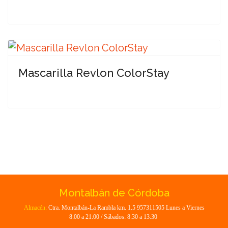
Mascarilla Revlon ColorStay
Montalbán de Córdoba
Almacén:
Ctra. Montalbán-La Rambla km. 1.5 957311505 Lunes a Viernes
8:00 a 21:00 / Sábados: 8:30 a 13:30