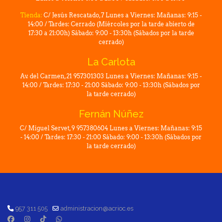
Tienda:
C/ Jesús Rescatado, 7 Lunes a Viernes: Mañanas: 9:15 -
14:00 / Tardes: Cerrado (Miércoles por la tarde abierto de
17:30 a 21:00h) Sábado: 9:00 - 13:30h (Sábados por la tarde
cerrado)
La Carlota
Av. del Carmen, 21 957301303 Lunes a Viernes: Mañanas: 9:15 -
14:00 / Tardes: 17:30 - 21:00 Sábado: 9:00 - 13:30h (Sábados por
la tarde cerrado)
Fernán Núñez
C/ Miguel Servet, 9 957380604 Lunes a Viernes: Mañanas: 9:15
- 14:00 / Tardes: 17:30 - 21:00 Sábado: 9:00 - 13:30h (Sábados por
la tarde cerrado)
957 311 505
administracion@acrioc.es