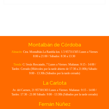
Montalbán de Córdoba
Almacén:
Ctra. Montalbán-La Rambla km. 1.5 957311505 Lunes a Viernes
8:00 a 21:00 / Sábados: 8:30 a 13:30
Tienda:
C/ Jesús Rescatado, 7 Lunes a Viernes: Mañanas: 9:15 - 14:00 /
Tardes: Cerrado (Miércoles por la tarde abierto de 17:30 a 21:00h) Sábado:
9:00 - 13:30h (Sábados por la tarde cerrado)
La Carlota
Av. del Carmen, 21 957301303 Lunes a Viernes: Mañanas: 9:15 - 14:00 /
Tardes: 17:30 - 21:00 Sábado: 9:00 - 13:30h (Sábados por la tarde cerrado)
Fernán Núñez