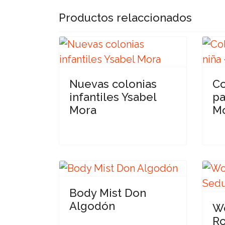
Productos relaccionados
Nuevas colonias
Co
infantiles Ysabel
pa
Mora
M
Body Mist Don
Algodón
Wo
Ro