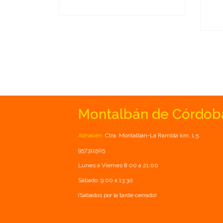
Montalbán de Córdob
Almacén:
Ctra. Montalbán-La Rambla km. 1.5
957311505
Lunes a Viernes 8:00 a 21:00
Sábado: 9:00 a 13:30
(Sábados por la tarde cerrado)