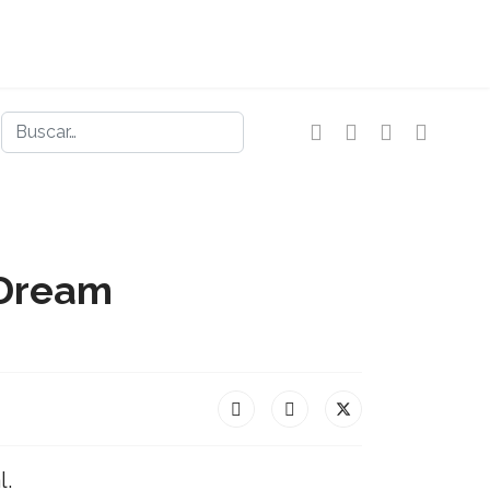
Buscar
yDream
l.