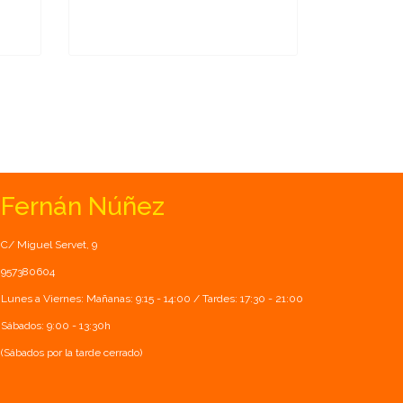
Fernán Núñez
C/ Miguel Servet, 9
957380604
Lunes a Viernes: Mañanas: 9:15 - 14:00 / Tardes: 17:30 - 21:00
Sábados: 9:00 - 13:30h
(Sábados por la tarde cerrado)