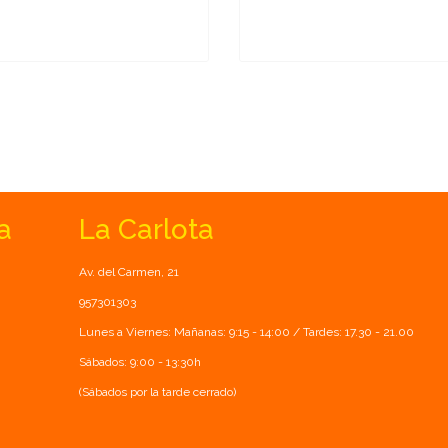
a
La Carlota
Av. del Carmen, 21
957301303
Lunes a Viernes: Mañanas: 9:15 - 14:00 / Tardes: 17.30 - 21.00
Sábados: 9:00 - 13:30h
(Sábados por la tarde cerrado)