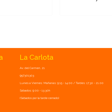
a
La Carlota
Av. del Carmen, 21
957301303
Lunes a Viernes: Mañanas: 9:15 - 14:00 / Tardes: 17.30 - 21.00
Sábados: 9:00 - 13:30h
(Sábados por la tarde cerrado)