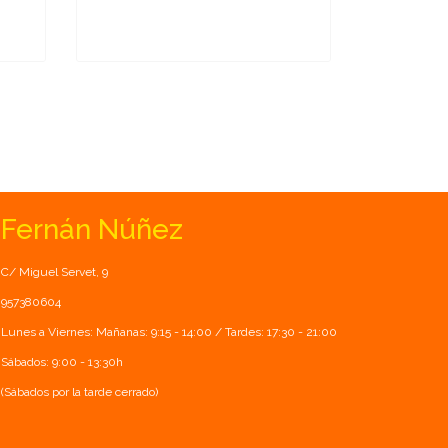
Fernán Núñez
C/ Miguel Servet, 9
957380604
Lunes a Viernes: Mañanas: 9:15 - 14:00 / Tardes: 17:30 - 21:00
Sábados: 9:00 - 13:30h
(Sábados por la tarde cerrado)