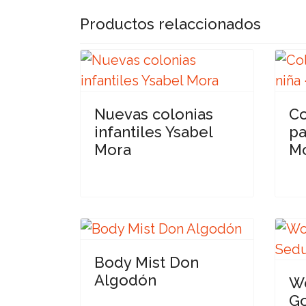
Productos relaccionados
Nuevas colonias
Co
infantiles Ysabel
pa
Mora
M
Body Mist Don
Algodón
Wo
Go