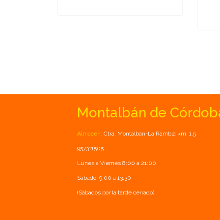
Montalbán de Córdob
Almacén:
Ctra. Montalbán-La Rambla km. 1.5
957311505
Lunes a Viernes 8:00 a 21:00
Sábado: 9:00 a 13:30
(Sábados por la tarde cerrado)