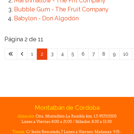
Marshmallow - The Frit Company
Bubble Gum - The Fruit Company
Babylon - Don Algodón
Página 2 de 11
1
2
3
4
5
6
7
8
9
10
Montalbán de Córdoba
Almacén:
Ctra. Montalbán-La Rambla km. 1.5 957311505
Lunes a Viernes 8:00 a 21:00 / Sábados: 8:30 a 13:30
Tienda:
C/ Jesús Rescatado, 7 Lunes a Viernes: Mañanas: 9:15 -