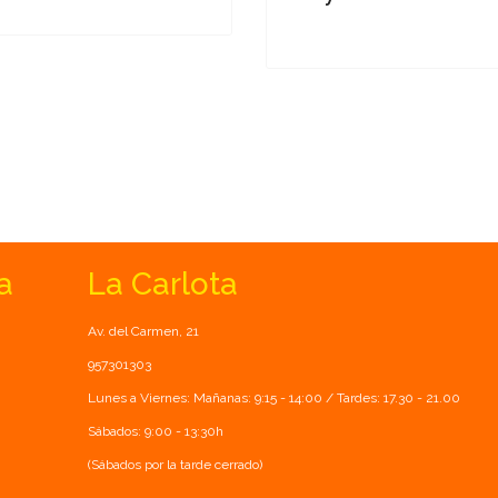
a
La Carlota
Av. del Carmen, 21
957301303
Lunes a Viernes: Mañanas: 9:15 - 14:00 / Tardes: 17.30 - 21.00
Sábados: 9:00 - 13:30h
(Sábados por la tarde cerrado)