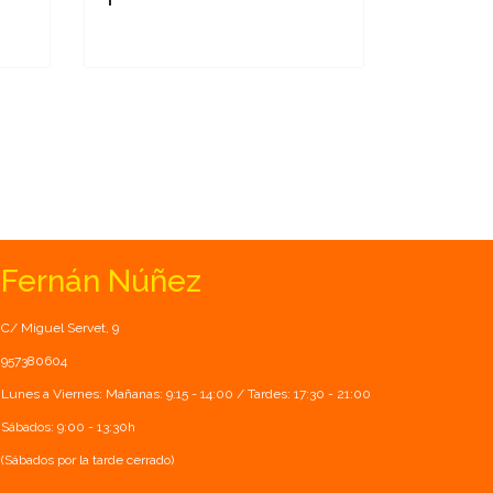
Fernán Núñez
C/ Miguel Servet, 9
957380604
Lunes a Viernes: Mañanas: 9:15 - 14:00 / Tardes: 17:30 - 21:00
Sábados: 9:00 - 13:30h
(Sábados por la tarde cerrado)