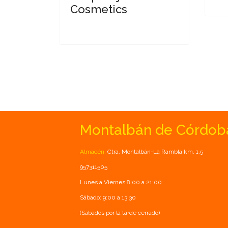
Cosmetics
Montalbán de Córdob
Almacén:
Ctra. Montalbán-La Rambla km. 1.5
957311505
Lunes a Viernes 8:00 a 21:00
Sábado: 9:00 a 13:30
(Sábados por la tarde cerrado)