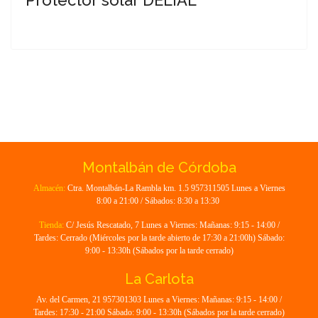
Montalbán de Córdoba
Almacén:
Ctra. Montalbán-La Rambla km. 1.5 957311505 Lunes a Viernes
8:00 a 21:00 / Sábados: 8:30 a 13:30
Tienda:
C/ Jesús Rescatado, 7 Lunes a Viernes: Mañanas: 9:15 - 14:00 /
Tardes: Cerrado (Miércoles por la tarde abierto de 17:30 a 21:00h) Sábado:
9:00 - 13:30h (Sábados por la tarde cerrado)
La Carlota
Av. del Carmen, 21 957301303 Lunes a Viernes: Mañanas: 9:15 - 14:00 /
Tardes: 17:30 - 21:00 Sábado: 9:00 - 13:30h (Sábados por la tarde cerrado)