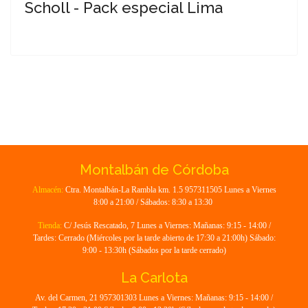
Scholl - Pack especial Lima
Montalbán de Córdoba
Almacén:
Ctra. Montalbán-La Rambla km. 1.5 957311505 Lunes a Viernes
8:00 a 21:00 / Sábados: 8:30 a 13:30
Tienda:
C/ Jesús Rescatado, 7 Lunes a Viernes: Mañanas: 9:15 - 14:00 /
Tardes: Cerrado (Miércoles por la tarde abierto de 17:30 a 21:00h) Sábado:
9:00 - 13:30h (Sábados por la tarde cerrado)
La Carlota
Av. del Carmen, 21 957301303 Lunes a Viernes: Mañanas: 9:15 - 14:00 /