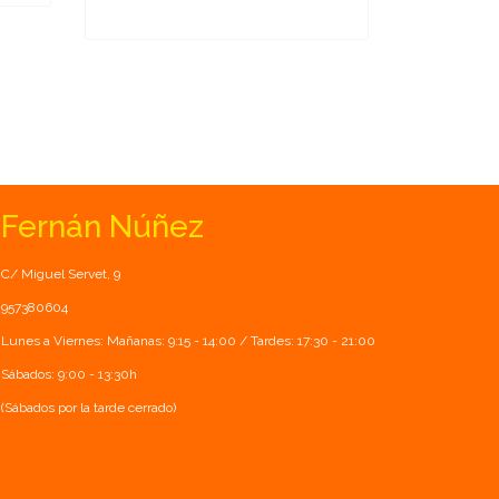
Fernán Núñez
C/ Miguel Servet, 9
957380604
Lunes a Viernes: Mañanas: 9:15 - 14:00 / Tardes: 17:30 - 21:00
Sábados: 9:00 - 13:30h
(Sábados por la tarde cerrado)