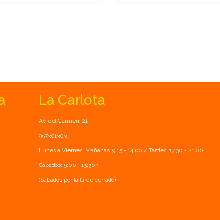
a
La Carlota
Av. del Carmen, 21
957301303
Lunes a Viernes: Mañanas: 9:15 - 14:00 / Tardes: 17.30 - 21.00
Sábados: 9:00 - 13:30h
(Sábados por la tarde cerrado)