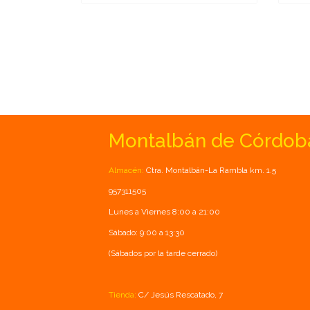
Montalbán de Córdob
Almacén:
Ctra. Montalbán-La Rambla km. 1.5
957311505
Lunes a Viernes 8:00 a 21:00
Sábado: 9:00 a 13:30
(Sábados por la tarde cerrado)
Tienda:
C/ Jesús Rescatado, 7