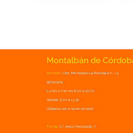
Montalbán de Córdob
Almacén:
Ctra. Montalbán-La Rambla km. 1.5
957311505
Lunes a Viernes 8:00 a 21:00
Sábado: 9:00 a 13:30
(Sábados por la tarde cerrado)
Tienda:
C/ Jesús Rescatado, 7