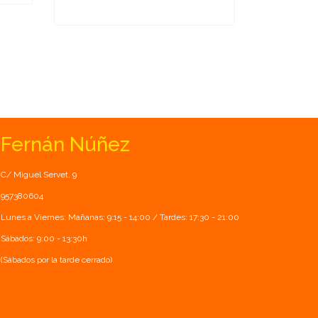
Fernán Núñez
C/ Miguel Servet, 9
957380604
Lunes a Viernes: Mañanas: 9:15 - 14:00 / Tardes: 17:30 - 21:00
Sábados: 9:00 - 13:30h
(Sábados por la tarde cerrado)