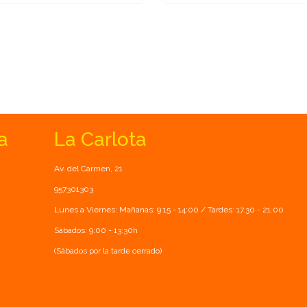
a
La Carlota
Av. del Carmen, 21
957301303
Lunes a Viernes: Mañanas: 9:15 - 14:00 / Tardes: 17.30 - 21.00
Sábados: 9:00 - 13:30h
(Sábados por la tarde cerrado)