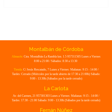
Montalbán de Córdoba
Almacén:
Ctra. Montalbán-La Rambla km. 1.5 957311505 Lunes a Viernes
8:00 a 21:00 / Sábados: 8:30 a 13:30
Tienda:
C/ Jesús Rescatado, 7 Lunes a Viernes: Mañanas: 9:15 - 14:00 /
Tardes: Cerrado (Miércoles por la tarde abierto de 17:30 a 21:00h) Sábado:
9:00 - 13:30h (Sábados por la tarde cerrado)
La Carlota
Av. del Carmen, 21 957301303 Lunes a Viernes: Mañanas: 9:15 - 14:00 /
Tardes: 17:30 - 21:00 Sábado: 9:00 - 13:30h (Sábados por la tarde cerrado)
Fernán Núñez