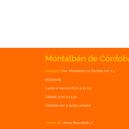
Montalbán de Córdob
Almacén:
Ctra. Montalbán-La Rambla km. 1.5
957311505
Lunes a Viernes 8:00 a 21:00
Sábado: 9:00 a 13:30
(Sábados por la tarde cerrado)
Tienda:
C/ Jesús Rescatado, 7