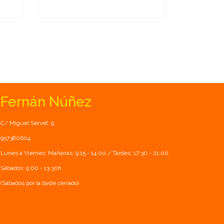
Fernán Núñez
C/ Miguel Servet, 9
957380604
Lunes a Viernes: Mañanas: 9:15 - 14:00 / Tardes: 17:30 - 21:00
Sábados: 9:00 - 13:30h
(Sábados por la tarde cerrado)