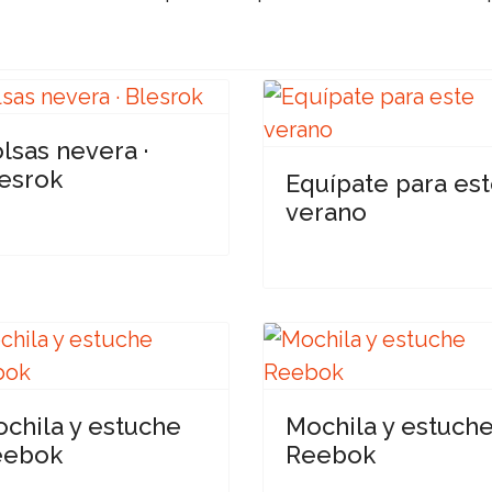
lsas nevera ·
esrok
Equípate para es
verano
chila y estuche
Mochila y estuch
eebok
Reebok