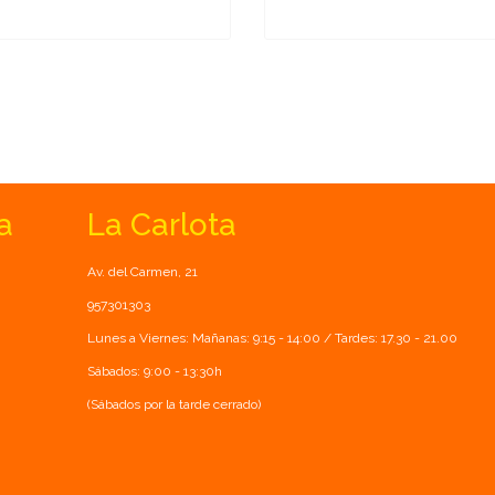
a
La Carlota
Av. del Carmen, 21
957301303
Lunes a Viernes: Mañanas: 9:15 - 14:00 / Tardes: 17.30 - 21.00
Sábados: 9:00 - 13:30h
(Sábados por la tarde cerrado)