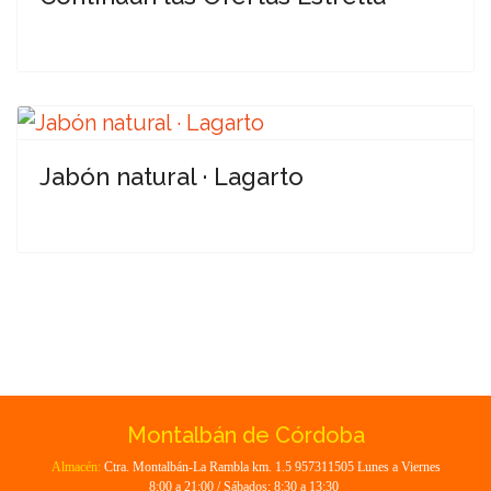
Jabón natural · Lagarto
Montalbán de Córdoba
Almacén:
Ctra. Montalbán-La Rambla km. 1.5 957311505 Lunes a Viernes
8:00 a 21:00 / Sábados: 8:30 a 13:30