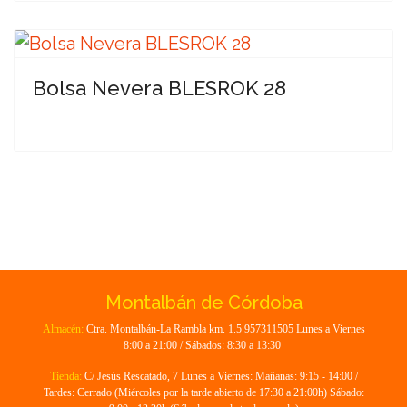
Bolsa Nevera BLESROK 28
Montalbán de Córdoba
Almacén:
Ctra. Montalbán-La Rambla km. 1.5 957311505 Lunes a Viernes
8:00 a 21:00 / Sábados: 8:30 a 13:30
Tienda:
C/ Jesús Rescatado, 7 Lunes a Viernes: Mañanas: 9:15 - 14:00 /
Tardes: Cerrado (Miércoles por la tarde abierto de 17:30 a 21:00h) Sábado: