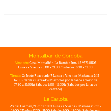
Montalbán de Córdoba
Almacén:
Ctra. Montalbán-La Rambla km. 1.5 957311505
Lunes a Viernes 8:00 a 21:00 / Sábados: 8:30 a 13:30
Tienda:
C/ Jesús Rescatado, 7 Lunes a Viernes: Mañanas: 9:15 -
14:00 / Tardes: Cerrado (Miércoles por la tarde abierto de
17:30 a 21:00h) Sábado: 9:00 - 13:30h (Sábados por la tarde
cerrado)
La Carlota
Av. del Carmen, 21 957301303 Lunes a Viernes: Mañanas: 9:15 -
14:00 / Tardes: 17:30 - 21:00 Sábado: 9:00 - 13:30h (Sábados por