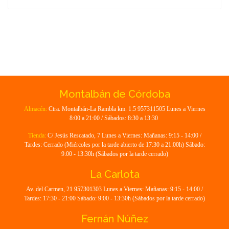
Montalbán de Córdoba
Almacén:
Ctra. Montalbán-La Rambla km. 1.5 957311505 Lunes a Viernes
8:00 a 21:00 / Sábados: 8:30 a 13:30
Tienda:
C/ Jesús Rescatado, 7 Lunes a Viernes: Mañanas: 9:15 - 14:00 /
Tardes: Cerrado (Miércoles por la tarde abierto de 17:30 a 21:00h) Sábado:
9:00 - 13:30h (Sábados por la tarde cerrado)
La Carlota
Av. del Carmen, 21 957301303 Lunes a Viernes: Mañanas: 9:15 - 14:00 /
Tardes: 17:30 - 21:00 Sábado: 9:00 - 13:30h (Sábados por la tarde cerrado)
Fernán Núñez