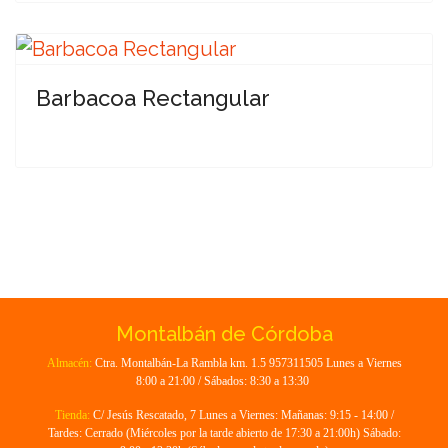
Barbacoa Rectangular
Montalbán de Córdoba
Almacén:
Ctra. Montalbán-La Rambla km. 1.5 957311505 Lunes a Viernes
8:00 a 21:00 / Sábados: 8:30 a 13:30
Tienda:
C/ Jesús Rescatado, 7 Lunes a Viernes: Mañanas: 9:15 - 14:00 /
Tardes: Cerrado (Miércoles por la tarde abierto de 17:30 a 21:00h) Sábado: