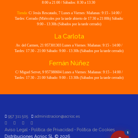
8:00 a 21:00 / Sábados: 8:30 a 13:30
Tienda:
C/ Jesús Rescatado, 7 Lunes a Viernes: Mañanas: 9:15 - 14:00 /
Tardes: Cerrado (Miércoles por la tarde abierto de 17:30 a 21:00h) Sábado:
9:00 - 13:30h (Sábados por la tarde cerrado)
La Carlota
Av. del Carmen, 21 957301303 Lunes a Viernes: Mañanas: 9:15 - 14:00 /
Tardes: 17:30 - 21:00 Sábado: 9:00 - 13:30h (Sábados por la tarde cerrado)
Fernán Núñez
C/ Miguel Servet, 9 957380604 Lunes a Viernes: Mañanas: 9:15 - 14:00 /
Tardes: 17:30 - 21:00 Sábado: 9:00 - 13:30h (Sábados por la tarde cerrado)
957 311 505
administracion@acrioc.es
Aviso Legal
·
Política de Privacidad
·
Política de Cookies
1
Distribuciones Acrioc SL © 2026