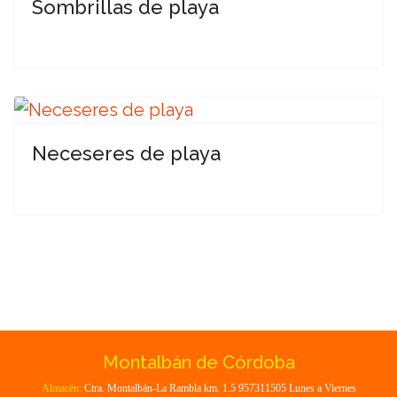
Sombrillas de playa
Neceseres de playa
Montalbán de Córdoba
Almacén:
Ctra. Montalbán-La Rambla km. 1.5 957311505 Lunes a Viernes