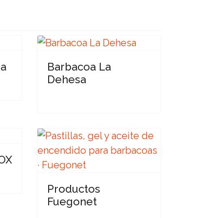
da
Barbacoa La
Dehesa
OX
Productos
Fuegonet