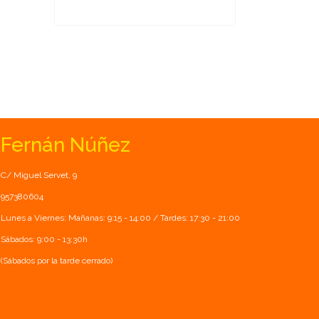
Fernán Núñez
C/ Miguel Servet, 9
957380604
Lunes a Viernes: Mañanas: 9:15 - 14:00 / Tardes: 17:30 - 21:00
Sábados: 9:00 - 13:30h
(Sábados por la tarde cerrado)