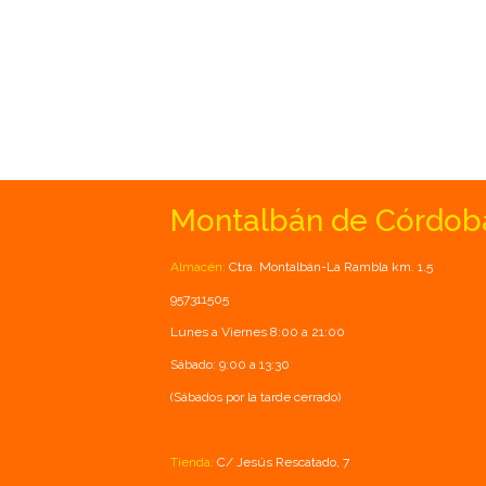
Montalbán de Córdob
Almacén:
Ctra. Montalbán-La Rambla km. 1.5
957311505
Lunes a Viernes 8:00 a 21:00
Sábado: 9:00 a 13:30
(Sábados por la tarde cerrado)
Tienda:
C/ Jesús Rescatado, 7