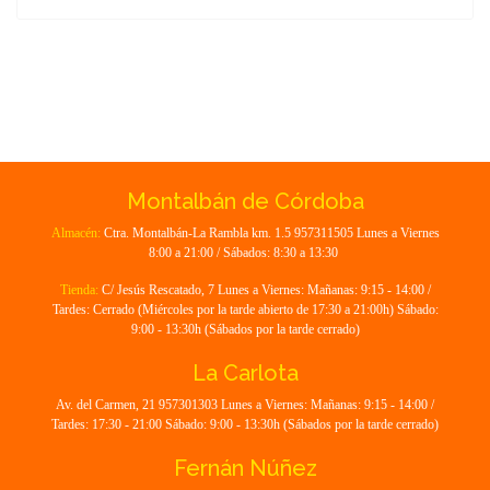
Montalbán de Córdoba
Almacén:
Ctra. Montalbán-La Rambla km. 1.5 957311505 Lunes a Viernes
8:00 a 21:00 / Sábados: 8:30 a 13:30
Tienda:
C/ Jesús Rescatado, 7 Lunes a Viernes: Mañanas: 9:15 - 14:00 /
Tardes: Cerrado (Miércoles por la tarde abierto de 17:30 a 21:00h) Sábado:
9:00 - 13:30h (Sábados por la tarde cerrado)
La Carlota
Av. del Carmen, 21 957301303 Lunes a Viernes: Mañanas: 9:15 - 14:00 /
Tardes: 17:30 - 21:00 Sábado: 9:00 - 13:30h (Sábados por la tarde cerrado)
Fernán Núñez