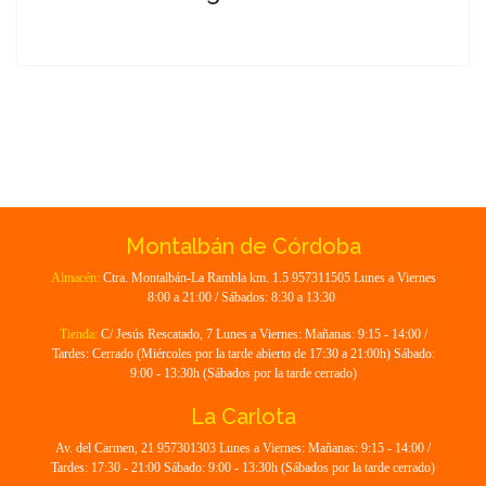
Montalbán de Córdoba
Almacén:
Ctra. Montalbán-La Rambla km. 1.5 957311505 Lunes a Viernes
8:00 a 21:00 / Sábados: 8:30 a 13:30
Tienda:
C/ Jesús Rescatado, 7 Lunes a Viernes: Mañanas: 9:15 - 14:00 /
Tardes: Cerrado (Miércoles por la tarde abierto de 17:30 a 21:00h) Sábado:
9:00 - 13:30h (Sábados por la tarde cerrado)
La Carlota
Av. del Carmen, 21 957301303 Lunes a Viernes: Mañanas: 9:15 - 14:00 /
Tardes: 17:30 - 21:00 Sábado: 9:00 - 13:30h (Sábados por la tarde cerrado)