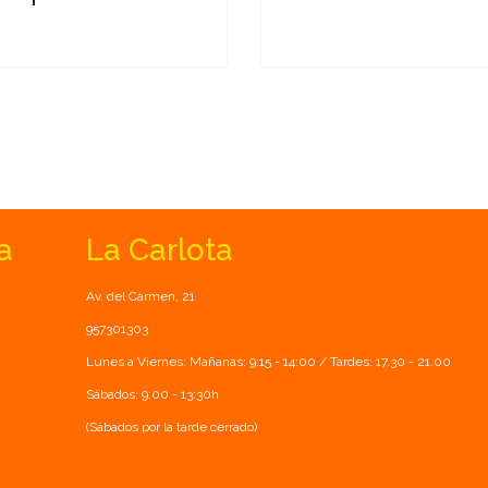
a
La Carlota
Av. del Carmen, 21
957301303
Lunes a Viernes: Mañanas: 9:15 - 14:00 / Tardes: 17.30 - 21.00
Sábados: 9:00 - 13:30h
(Sábados por la tarde cerrado)