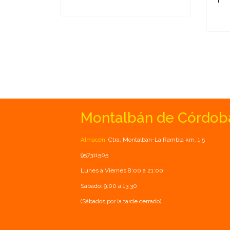
Montalbán de Córdob
Almacén:
Ctra. Montalbán-La Rambla km. 1.5
957311505
Lunes a Viernes 8:00 a 21:00
Sábado: 9:00 a 13:30
(Sábados por la tarde cerrado)