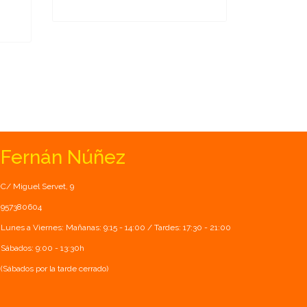
Fernán Núñez
C/ Miguel Servet, 9
957380604
Lunes a Viernes: Mañanas: 9:15 - 14:00 / Tardes: 17:30 - 21:00
Sábados: 9:00 - 13:30h
(Sábados por la tarde cerrado)