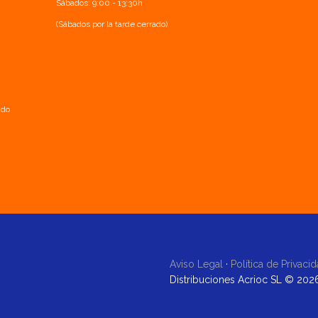
Sábados: 9:00 - 13:30h
(Sábados por la tarde cerrado)
ado
Aviso Legal
·
Política de Privaci
Distribuciones Acrioc SL © 202