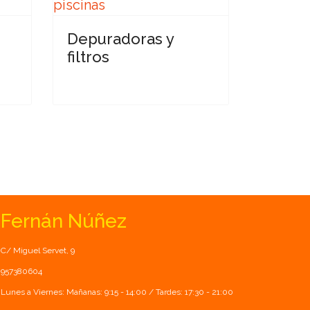
Depuradoras y
filtros
Fernán Núñez
C/ Miguel Servet, 9
957380604
Lunes a Viernes: Mañanas: 9:15 - 14:00 / Tardes: 17:30 - 21:00