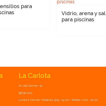
ensilios para
scinas
Vidrio, arena y sal
para piscinas
a
La Carlota
Av. del Carmen, 21
957301303
Lunes a Viernes: Mañanas: 9:15 - 14:00 / Tardes: 17.30 - 21.00