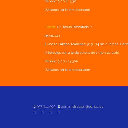
Sábado: 9:00 a 13:30
(Sábados por la tarde cerrado)
Tienda:
C/ Jesús Rescatado, 7
957311123
Lunes a Sábado: Mañanas: 9.15 - 14.00 / Tardes: Cerr
(Miércoles por la tarde abierto de 17.30 a 21.00h)
Sábado: 9:00 - 13:30h
(Sábados por la tarde cerrado)
957 311 505
administracion@acrioc.es