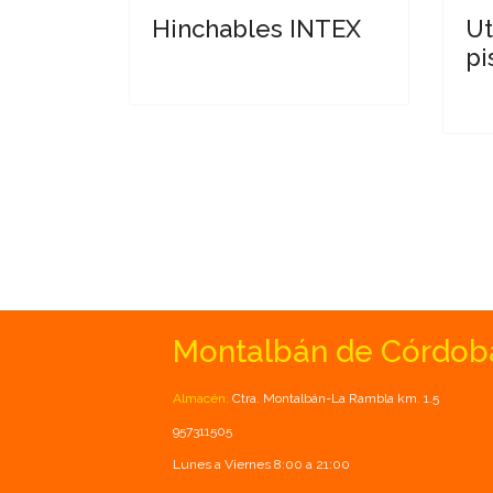
Hinchables INTEX
Ut
pi
Montalbán de Córdob
Almacén:
Ctra. Montalbán-La Rambla km. 1.5
957311505
Lunes a Viernes 8:00 a 21:00