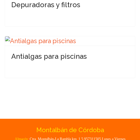
Depuradoras y filtros
Antialgas para piscinas
Montalbán de Córdoba
Almacén:
Ctra. Montalbán-La Rambla km. 1.5 957311505 Lunes a Viernes