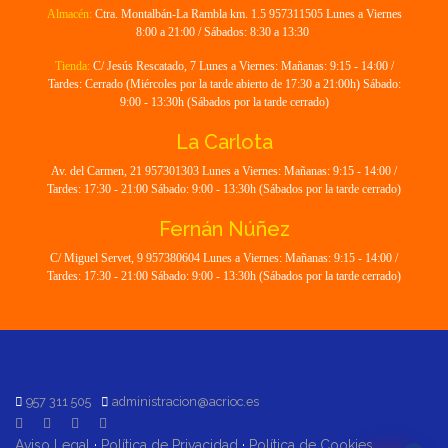
Almacén:
Ctra. Montalbán-La Rambla km. 1.5 957311505 Lunes a Viernes
8:00 a 21:00 / Sábados: 8:30 a 13:30
Tienda:
C/ Jesús Rescatado, 7 Lunes a Viernes: Mañanas: 9:15 - 14:00 /
Tardes: Cerrado (Miércoles por la tarde abierto de 17:30 a 21:00h) Sábado:
9:00 - 13:30h (Sábados por la tarde cerrado)
La Carlota
Av. del Carmen, 21 957301303 Lunes a Viernes: Mañanas: 9:15 - 14:00 /
Tardes: 17:30 - 21:00 Sábado: 9:00 - 13:30h (Sábados por la tarde cerrado)
Fernán Núñez
C/ Miguel Servet, 9 957380604 Lunes a Viernes: Mañanas: 9:15 - 14:00 /
Tardes: 17:30 - 21:00 Sábado: 9:00 - 13:30h (Sábados por la tarde cerrado)
957 311 505
administracion@acrioc.es
Aviso Legal
·
Política de Privacidad
·
Política de Cookies