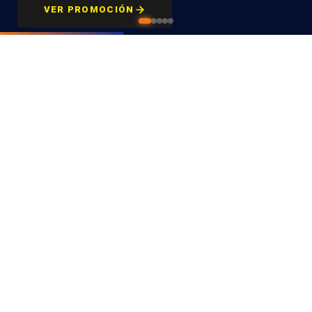
Fernán-
VER PROMOCIÓN
VER ESTABLECIMIENTOS
Núñez · C/
Miguel
Servet, 9
Montalbán
· Tienda y
Almacén