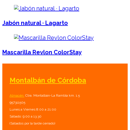
Jabón natural · Lagarto
Mascarilla Revlon ColorStay
Montalbán de Córdoba
Almacén:
Ctra. Montalbán-La Rambla km. 1.5
957311505
Lunes a Viernes 8:00 a 21:00
Sábado: 9:00 a 13:30
(Sábados por la tarde cerrado)