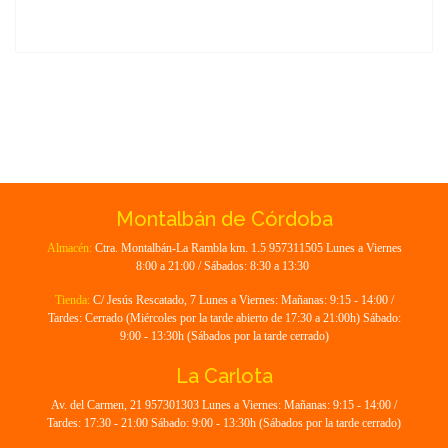
Montalbán de Córdoba
Almacén:
Ctra. Montalbán-La Rambla km. 1.5 957311505 Lunes a Viernes
8:00 a 21:00 / Sábados: 8:30 a 13:30
Tienda:
C/ Jesús Rescatado, 7 Lunes a Viernes: Mañanas: 9:15 - 14:00 /
Tardes: Cerrado (Miércoles por la tarde abierto de 17:30 a 21:00h) Sábado:
9:00 - 13:30h (Sábados por la tarde cerrado)
La Carlota
Av. del Carmen, 21 957301303 Lunes a Viernes: Mañanas: 9:15 - 14:00 /
Tardes: 17:30 - 21:00 Sábado: 9:00 - 13:30h (Sábados por la tarde cerrado)