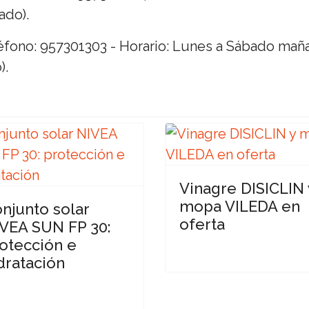
ado).
eléfono: 957301303 - Horario: Lunes a Sábado maña
).
Vinagre DISICLIN 
mopa VILEDA en
njunto solar
oferta
VEA SUN FP 30:
otección e
dratación