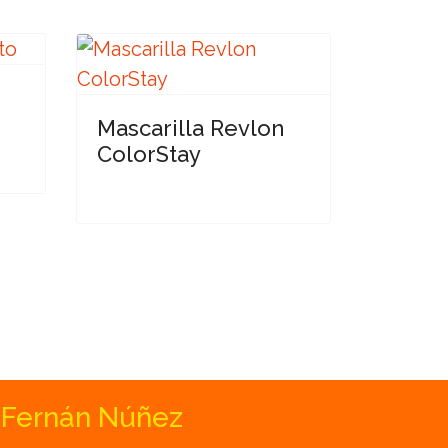
Mascarilla Revlon
ColorStay
Fernán Núñez