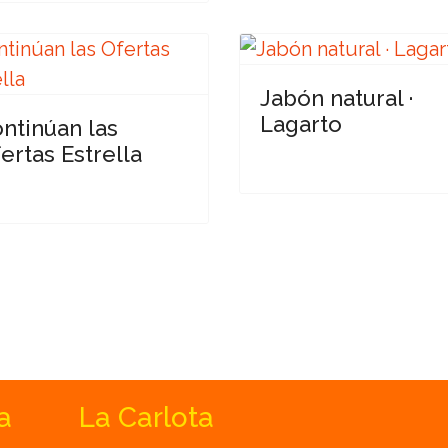
Jabón natural ·
Lagarto
ntinúan las
ertas Estrella
a
La Carlota