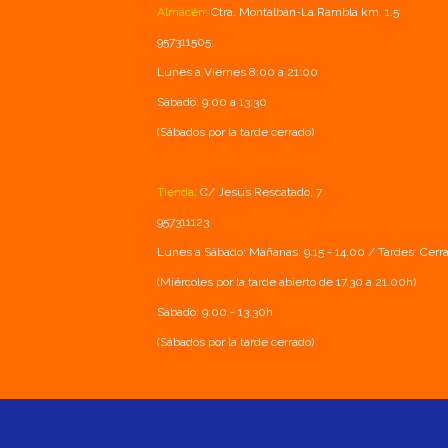
Almacén:
Ctra. Montalbán-La Rambla km. 1.5
957311505
Lunes a Viernes 8:00 a 21:00
Sábado: 9:00 a 13:30
(Sábados por la tarde cerrado)
Tienda:
C/ Jesús Rescatado, 7
957311123
Lunes a Sábado: Mañanas: 9.15 - 14.00 / Tardes: Cerr
(Miércoles por la tarde abierto de 17.30 a 21.00h)
Sábado: 9:00 - 13:30h
(Sábados por la tarde cerrado)