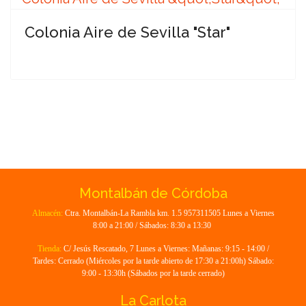
Colonia Aire de Sevilla "Star"
Montalbán de Córdoba
Almacén:
Ctra. Montalbán-La Rambla km. 1.5 957311505 Lunes a Viernes
8:00 a 21:00 / Sábados: 8:30 a 13:30
Tienda:
C/ Jesús Rescatado, 7 Lunes a Viernes: Mañanas: 9:15 - 14:00 /
Tardes: Cerrado (Miércoles por la tarde abierto de 17:30 a 21:00h) Sábado:
9:00 - 13:30h (Sábados por la tarde cerrado)
La Carlota